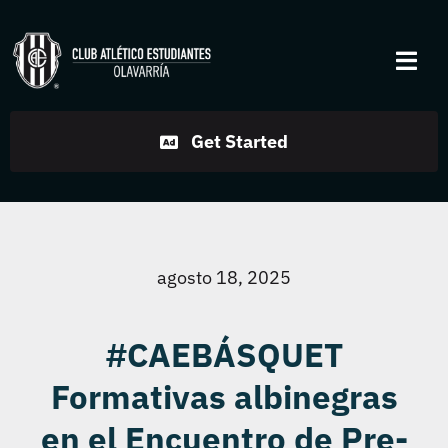
Skip
to
Togg
content
Navi
Institucional
Get Started
Disciplinas
Servicios
agosto 18, 2025
Noticias
#CAEBÁSQUET
Formativas albinegras
Contacto
en el Encuentro de Pre-