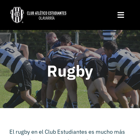
Skip
to
Toggle
content
Naviga
Institucional
Disciplinas
Rugby
Servicios
Noticias
Contacto
El rugby en el Club Estudiantes es mucho más