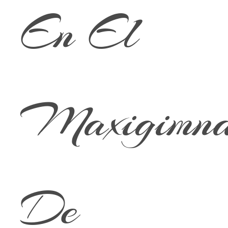
En El
Maxigimna
De