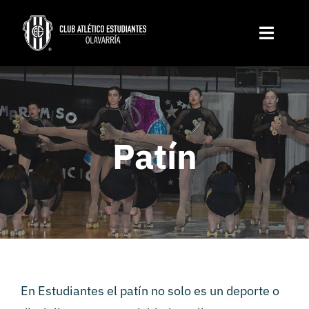
Skip
to
Toggle
content
Naviga
Institucional
Disciplinas
Patín
Servicios
Noticias
Contacto
En Estudiantes el patín no solo es un deporte o