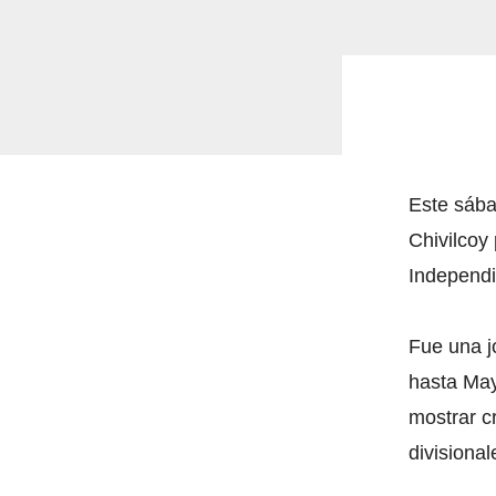
Este sába
Chivilcoy
Independi
Fue una j
hasta May
mostrar cr
divisional