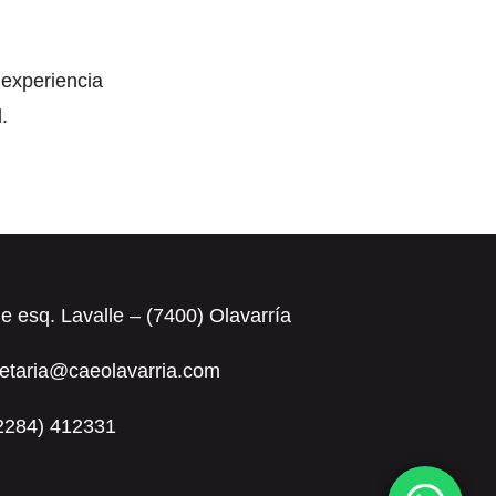
experiencia
.
le esq. Lavalle – (7400) Olavarría
retaria@caeolavarria.com
(2284) 412331