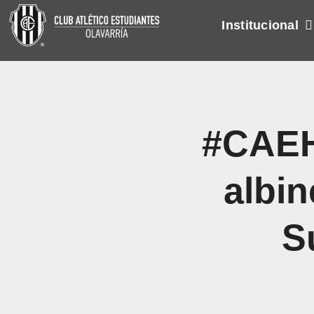
Skip
Institucional
to
content
#CAEH
albin
S