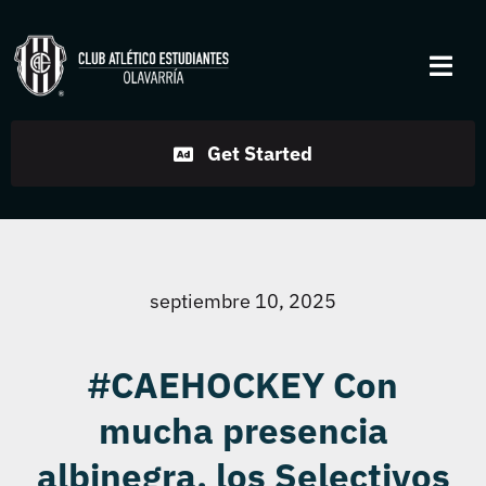
Skip
to
Togg
content
Navi
Institucional
Get Started
Disciplinas
Servicios
septiembre 10, 2025
Noticias
#CAEHOCKEY Con
mucha presencia
Contacto
albinegra, los Selectivos