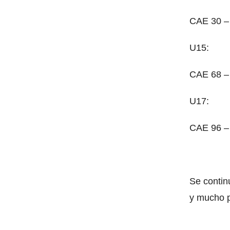
CAE 30 –
U15:
CAE 68 –
U17:
CAE 96 –
Se contin
y mucho p