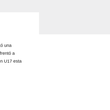
tó una
frentó a
on U17 esta