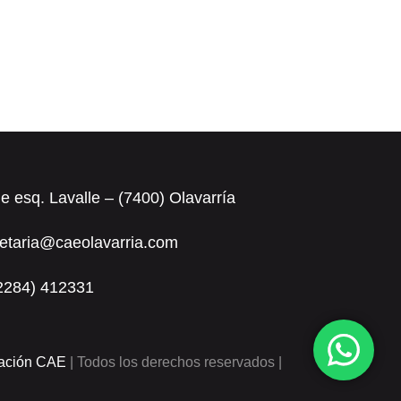
le esq. Lavalle – (7400) Olavarría
retaria@caeolavarria.com
(2284) 412331
cación CAE
| Todos los derechos reservados |