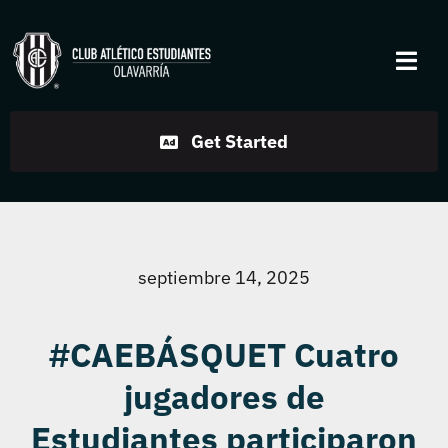
Skip
to
Togg
content
Navi
Institucional
Get Started
Disciplinas
Servicios
septiembre 14, 2025
Noticias
#CAEBÁSQUET Cuatro
jugadores de
Contacto
Estudiantes participaron