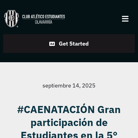
Skip
to
Togg
content
Navi
Institucional
Get Started
Disciplinas
Servicios
septiembre 14, 2025
Noticias
#CAENATACIÓN Gran
participación de
Contacto
Estudiantes en la 5°