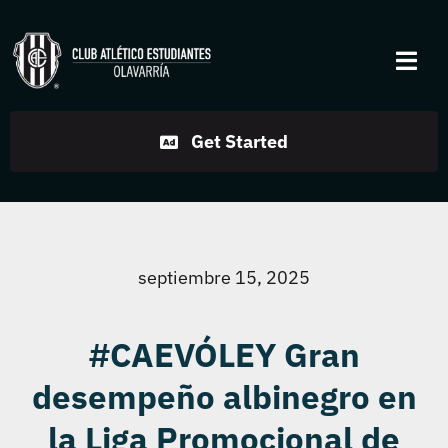
Skip
to
Togg
content
Navi
Institucional
Get Started
Disciplinas
Servicios
septiembre 15, 2025
Noticias
#CAEVÓLEY Gran
desempeño albinegro en
Contacto
la Liga Promocional de