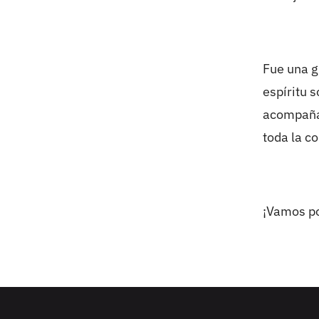
Fue una g
espíritu 
acompañar
toda la c
¡Vamos p