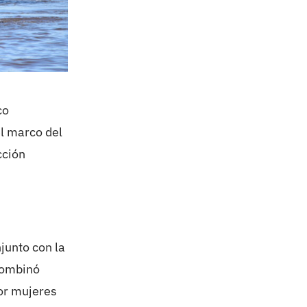
co
el marco del
cción
junto con la
combinó
or mujeres