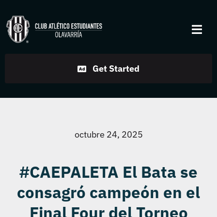
Skip
to
Togg
content
Navi
Institucional
Get Started
Disciplinas
Servicios
octubre 24, 2025
Noticias
#CAEPALETA El Bata se
consagró campeón en el
Contacto
Final Four del Torneo