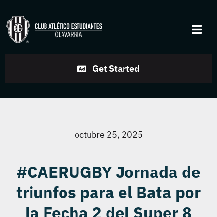
Skip
to
Togg
content
Navi
Institucional
Get Started
Disciplinas
Servicios
octubre 25, 2025
Noticias
#CAERUGBY Jornada de
triunfos para el Bata por
Contacto
la Fecha 2 del Super 8