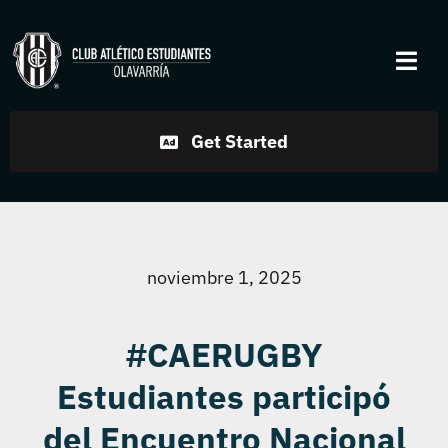
Skip
to
Togg
content
Navi
Institucional
Get Started
Disciplinas
Servicios
noviembre 1, 2025
Noticias
#CAERUGBY
Estudiantes participó
Contacto
del Encuentro Nacional