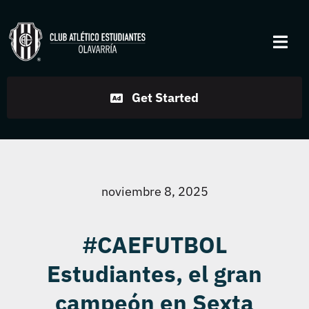
Skip
to
Togg
content
Navi
Institucional
Get Started
Disciplinas
Servicios
noviembre 8, 2025
Noticias
#CAEFUTBOL
Estudiantes, el gran
Contacto
campeón en Sexta