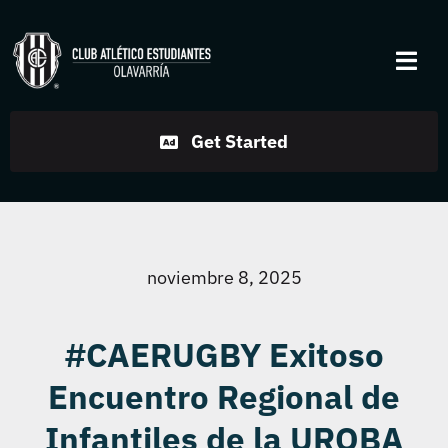
Skip
to
Togg
content
Navi
Institucional
Get Started
Disciplinas
Servicios
noviembre 8, 2025
Noticias
#CAERUGBY Exitoso
Encuentro Regional de
Contacto
Infantiles de la UROBA