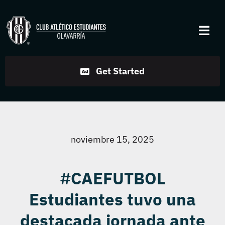
Skip
to
Togg
content
Navi
Institucional
Get Started
Disciplinas
Servicios
noviembre 15, 2025
Noticias
#CAEFUTBOL
Estudiantes tuvo una
Contacto
destacada jornada ante