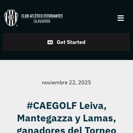
Skip
to
Togg
content
Navi
Institucional
Get Started
Disciplinas
Servicios
noviembre 22, 2025
Noticias
#CAEGOLF Leiva,
Mantegazza y Lamas,
Contacto
ganadores del Torneo