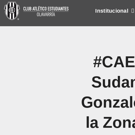
Skip
Institucional
to
content
#CAE
Sudam
Gonzalo
la Zon