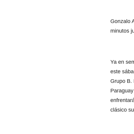
Gonzalo A
minutos j
Ya en sem
este sába
Grupo B. B
Paraguay 
enfrentar
clásico s