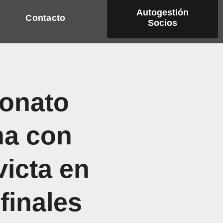
Autogestión
Contacto
Socios
onato
na con
victa en
finales