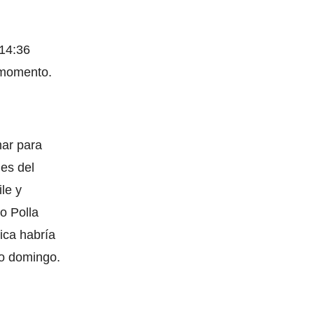
 14:36
l momento.
mar para
es del
le y
o Polla
gica habría
mo domingo.