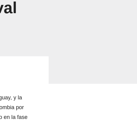
val
uay, y la
lombia por
o en la fase