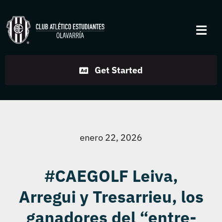
Skip
to
Togg
content
Navi
Institucional
Get Started
Disciplinas
Servicios
enero 22, 2026
Noticias
#CAEGOLF Leiva,
Arregui y Tresarrieu, los
Contacto
ganadores del “entre-