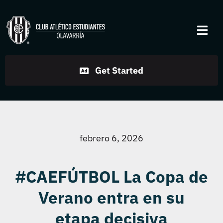
Skip
to
Togg
content
Navi
Institucional
Get Started
Disciplinas
Servicios
febrero 6, 2026
Noticias
#CAEFÚTBOL La Copa de
Verano entra en su
Contacto
etapa decisiva