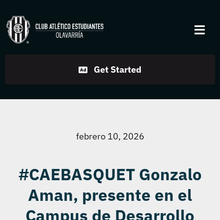
Skip
to
Togg
content
Navi
Institucional
Get Started
Disciplinas
Servicios
febrero 10, 2026
Noticias
#CAEBASQUET Gonzalo
Aman, presente en el
Contacto
Campus de Desarrollo