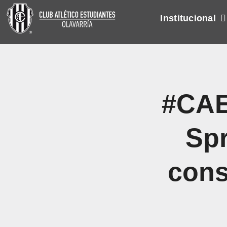
Skip
Institucional
to
content
#CAE
Spr
cons