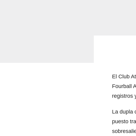
El Club A
Fourball 
registros
La dupla 
puesto tr
sobresali