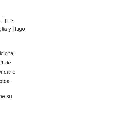
golpes,
glia y Hugo
icional
 1 de
endario
ptos.
ene su