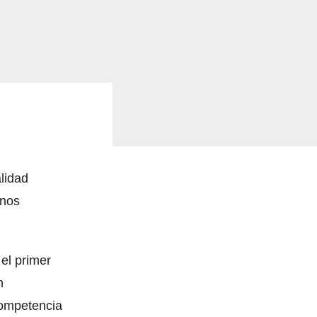
alidad
enos
el primer
n
competencia