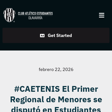
Skip
to
Togg
content
Navi
Institucional
Get Started
Disciplinas
Servicios
febrero 22, 2026
Noticias
#CAETENIS El Primer
Regional de Menores se
Contacto
disputó en Estudiantes