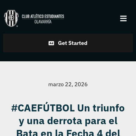
Skip
to
Togg
content
Navi
Institucional
Get Started
Disciplinas
Servicios
marzo 22, 2026
Noticias
#CAEFÚTBOL Un triunfo
y una derrota para el
Contacto
Bata en la Fecha 4 del