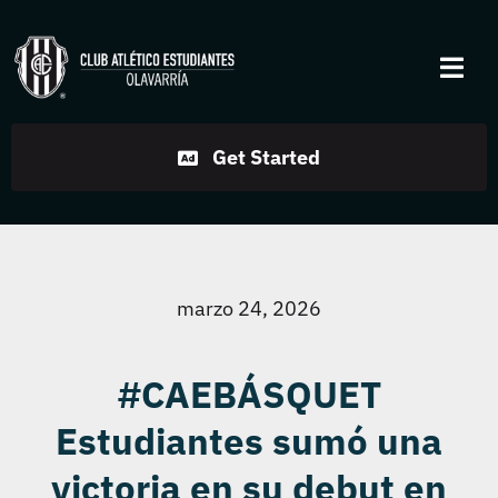
Skip
to
Togg
content
Navi
Institucional
Get Started
Disciplinas
Servicios
marzo 24, 2026
Noticias
#CAEBÁSQUET
Estudiantes sumó una
Contacto
victoria en su debut en