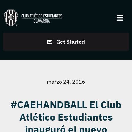
Skip
to
Togg
content
Navi
Institucional
Get Started
Disciplinas
Servicios
marzo 24, 2026
Noticias
#CAEHANDBALL El Club
Atlético Estudiantes
Contacto
inauguró el nuevo