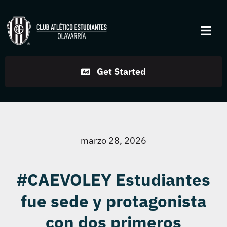
Skip
to
Togg
content
Navi
Institucional
Get Started
Disciplinas
Servicios
marzo 28, 2026
Noticias
#CAEVOLEY Estudiantes
fue sede y protagonista
Contacto
con dos primeros