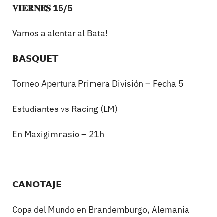
𝐕𝐈𝐄𝐑𝐍𝐄𝐒 15/5
Vamos a alentar al Bata!
𝗕𝗔𝗦𝗤𝗨𝗘𝗧
Torneo Apertura Primera División – Fecha 5
Estudiantes vs Racing (LM)
En Maxigimnasio – 21h
𝗖𝗔𝗡𝗢𝗧𝗔𝗝𝗘
Copa del Mundo en Brandemburgo, Alemania