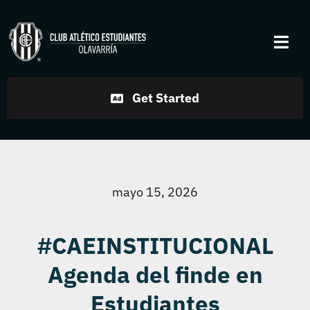
Skip
to
Togg
content
Navi
Institucional
Get Started
Disciplinas
Servicios
mayo 15, 2026
Noticias
#CAEINSTITUCIONAL
Agenda del finde en
Contacto
Estudiantes