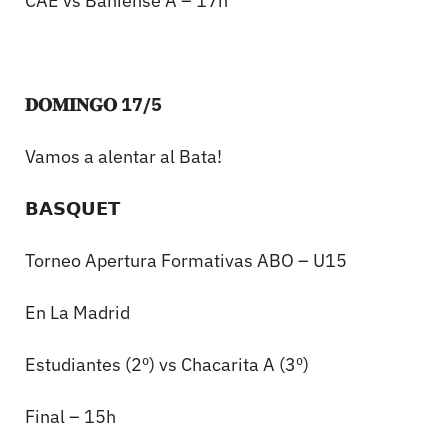
CAE vs Bahiense A – 17h
𝐃𝐎𝐌𝐈𝐍𝐆𝐎 17/5
Vamos a alentar al Bata!
𝗕𝗔𝗦𝗤𝗨𝗘𝗧
Torneo Apertura Formativas ABO – U15
En La Madrid
Estudiantes (2º) vs Chacarita A (3º)
Final – 15h