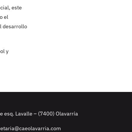
cial, este
o el
l desarrollo
ol y
le esq. Lavalle – (7400) Olavarría
retaria@caeolavarria.com