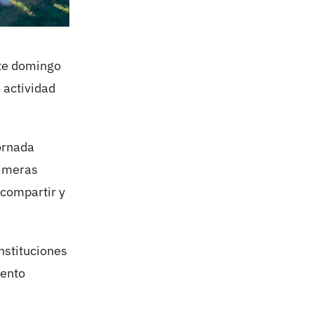
ste domingo
 actividad
jornada
rimeras
 compartir y
nstituciones
iento