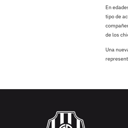
En edades
tipo de a
compañeri
de los ch
Una nueva
represent