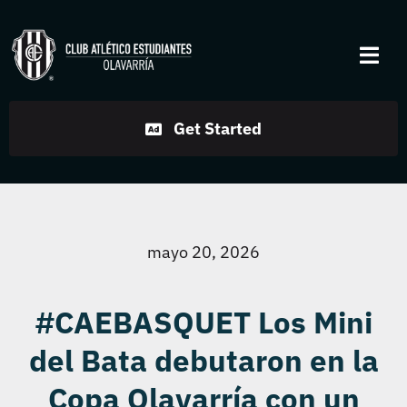
Skip
to
Togg
content
Navi
Institucional
Get Started
Disciplinas
Servicios
mayo 20, 2026
Noticias
#CAEBASQUET Los Mini
del Bata debutaron en la
Contacto
Copa Olavarría con un