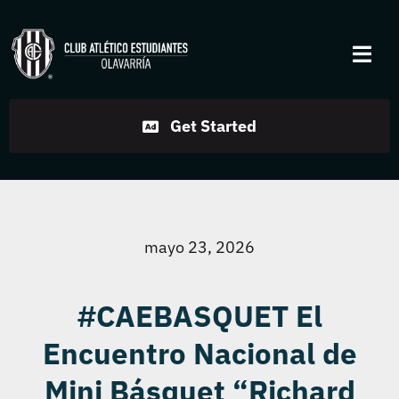
Skip
to
Togg
content
Navi
Institucional
Get Started
Disciplinas
Servicios
mayo 23, 2026
Noticias
#CAEBASQUET El
Encuentro Nacional de
Contacto
Mini Básquet “Richard