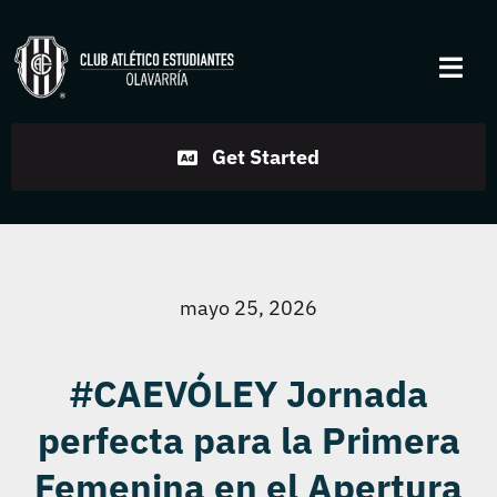
Skip
to
Togg
content
Navi
Institucional
Get Started
Disciplinas
Servicios
mayo 25, 2026
Noticias
#CAEVÓLEY Jornada
perfecta para la Primera
Contacto
Femenina en el Apertura