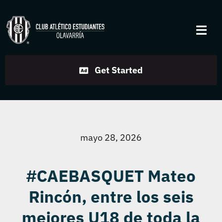
Skip
to
Togg
content
Navi
Institucional
Get Started
Disciplinas
Servicios
mayo 28, 2026
Noticias
#CAEBASQUET Mateo
Rincón, entre los seis
Contacto
mejores U18 de toda la