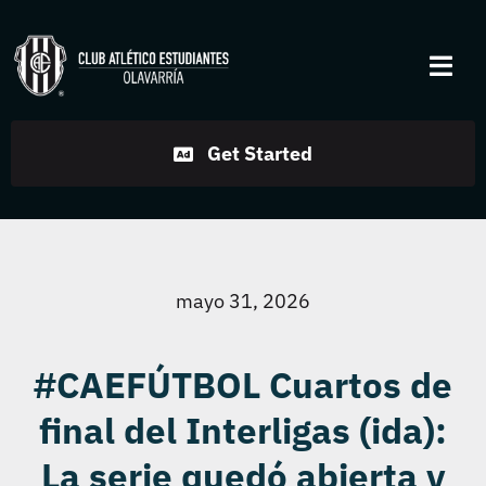
Skip
to
Togg
content
Navi
Institucional
Get Started
Disciplinas
Servicios
mayo 31, 2026
Noticias
#CAEFÚTBOL Cuartos de
final del Interligas (ida):
Contacto
La serie quedó abierta y