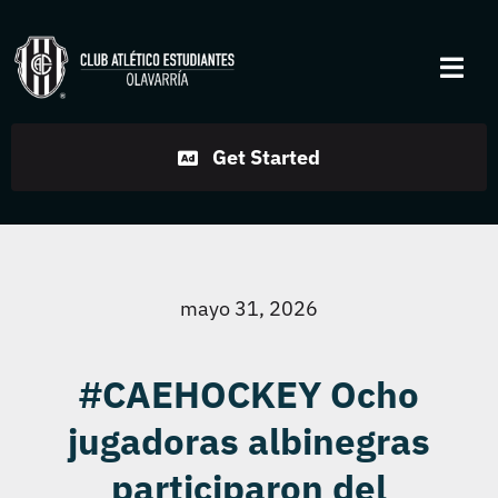
Skip
to
Togg
content
Navi
Institucional
Get Started
Disciplinas
Servicios
mayo 31, 2026
Noticias
#CAEHOCKEY Ocho
jugadoras albinegras
Contacto
participaron del