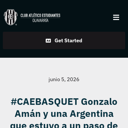
Skip
to
Togg
content
Navi
Institucional
Get Started
Disciplinas
Servicios
junio 5, 2026
Noticias
#CAEBASQUET Gonzalo
Amán y una Argentina
Contacto
que estuvo a un paso de