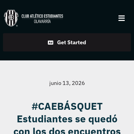
Skip
to
Togg
content
Navi
Institucional
Get Started
Disciplinas
Servicios
junio 13, 2026
Noticias
#CAEBÁSQUET
Estudiantes se quedó
Contacto
con los dos encuentros