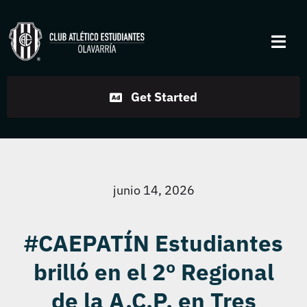
Skip
to
Togg
content
Navi
Institucional
Get Started
Disciplinas
Servicios
junio 14, 2026
Noticias
#CAEPATÍN Estudiantes
brilló en el 2º Regional
Contacto
de la A.C.P. en Tres