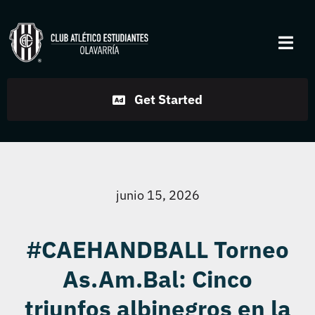
Skip
to
Togg
content
Navi
Institucional
Get Started
Disciplinas
Servicios
junio 15, 2026
Noticias
#CAEHANDBALL Torneo
As.Am.Bal: Cinco
Contacto
triunfos albinegros en la