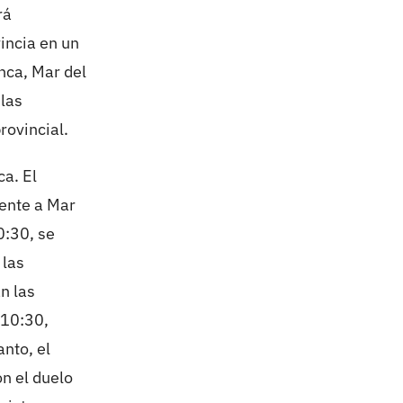
rá
incia en un
nca, Mar del
 las
rovincial.
ca. El
rente a Mar
0:30, se
 las
n las
 10:30,
anto, el
on el duelo