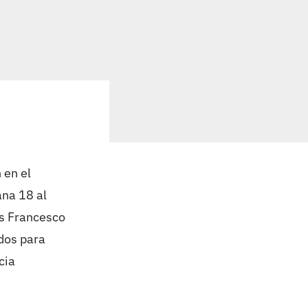
 en el
ana 18 al
es Francesco
dos para
cia