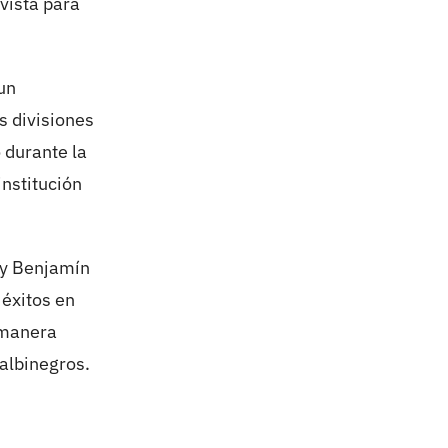
evista para
un
s divisiones
 durante la
institución
 y Benjamín
 éxitos en
 manera
 albinegros.