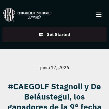
Skip
to
Togg
content
Navi
Institucional
Get Started
Disciplinas
Servicios
junio 17, 2026
Noticias
#CAEGOLF Stagnoli y De
Beláustegui, los
Contacto
ganadores de la 9° fecha