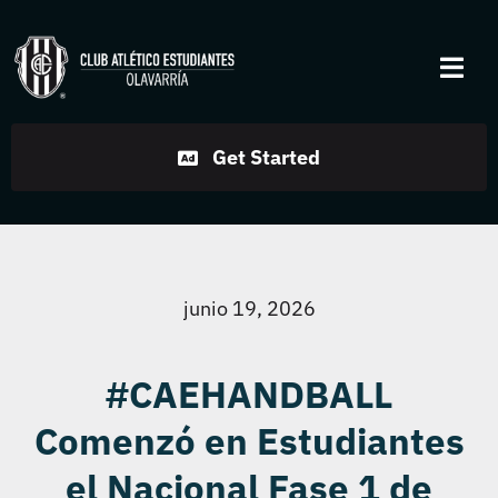
Skip
to
Togg
content
Navi
Institucional
Get Started
Disciplinas
Servicios
junio 19, 2026
Noticias
#CAEHANDBALL
Comenzó en Estudiantes
Contacto
el Nacional Fase 1 de