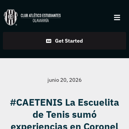
Skip
to
Togg
content
Navi
Institucional
Get Started
Disciplinas
Servicios
junio 20, 2026
Noticias
#CAETENIS La Escuelita
de Tenis sumó
Contacto
experiencias en Coronel