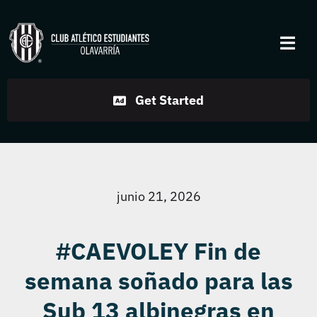
Skip
to
Togg
content
Navi
Institucional
Get Started
Disciplinas
Servicios
junio 21, 2026
Noticias
#CAEVOLEY Fin de
semana soñado para las
Contacto
Sub 13 albinegras en