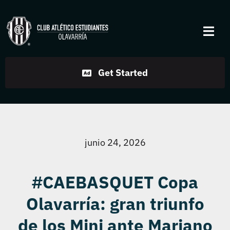
Skip
to
Togg
content
Navi
Institucional
Get Started
Disciplinas
Servicios
junio 24, 2026
Noticias
#CAEBASQUET Copa
Olavarría: gran triunfo
Contacto
de los Mini ante Mariano