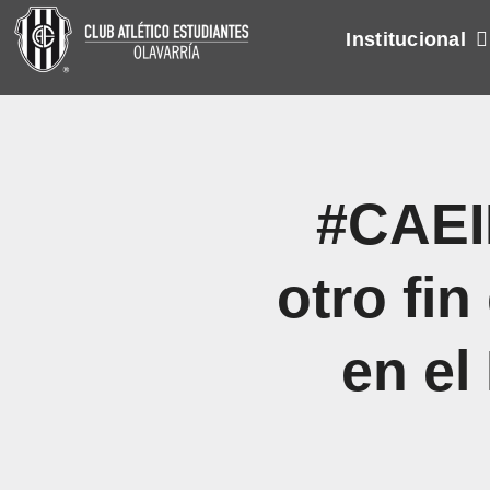
Skip
Institucional
to
content
#CAEI
otro fi
en el