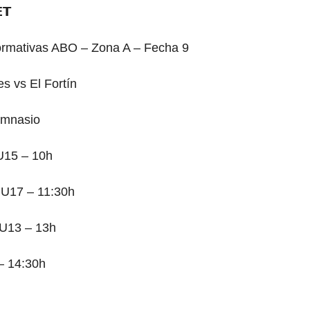
𝗧
ormativas ABO – Zona A – Fecha 9
es vs El Fortín
imnasio
U15 – 10h
 U17 – 11:30h
s U13 – 13h
– 14:30h