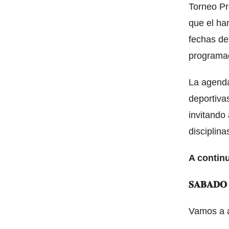
Torneo Pr
que el ha
fechas de
programac
La agenda
deportivas
invitando
disciplin
A contin
𝐒𝐀𝐁𝐀𝐃
Vamos a a