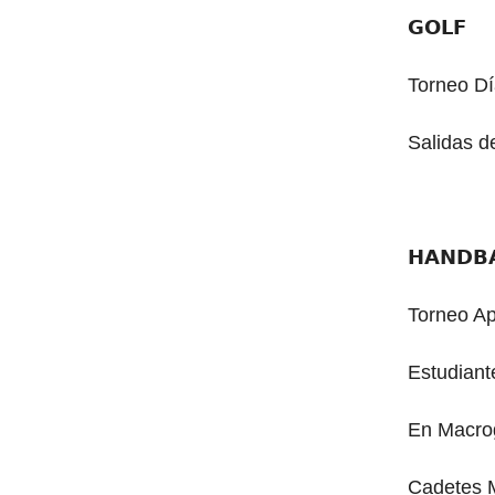
𝗚𝗢𝗟𝗙
Torneo Dí
Salidas d
𝗛𝗔𝗡𝗗𝗕
Torneo A
Estudiant
En Macro
Cadetes M