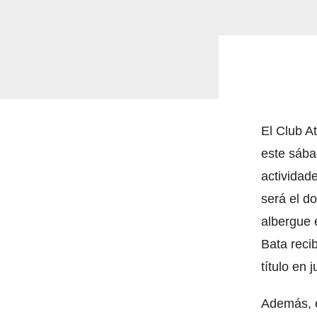
El Club At
este sába
actividade
será el d
albergue e
Bata reci
título en 
Además, e