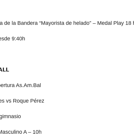
a de la Bandera “Mayorista de helado” – Medal Play 18
esde 9:40h
𝗟𝗟
pertura
As.Am
.Bal
es vs Roque Pérez
gimnasio
asculino A – 10h