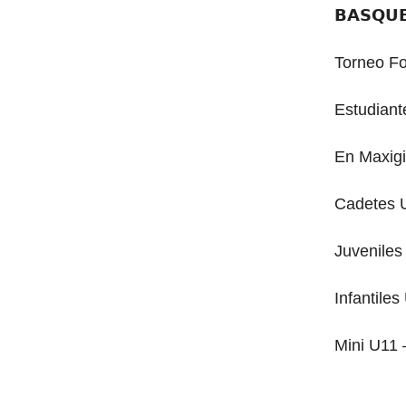
𝗕𝗔𝗦𝗤𝗨
Torneo F
Estudiant
En Maxig
Cadetes 
Juveniles
Infantile
Mini U11 