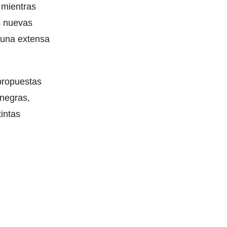
 mientras
s nuevas
 una extensa
 propuestas
inegras,
tintas