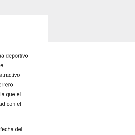
na deportivo
de
atractivo
errero
 la que el
ad con el
fecha del